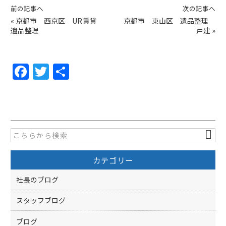
前の記事へ
次の記事へ
«
京都市 西京区 UR賃貸
京都市 東山区 遺品整理
遺品整理
戸建
»
F
T
共
a
w
有
c
itt
e
er
b
o
カテゴリー
o
k
社長のブログ
スタッフブログ
ブログ