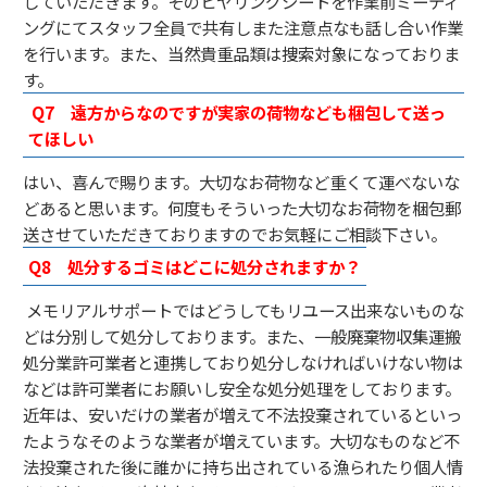
していただきます。そのヒヤリングシートを作業前ミーティ
ングにてスタッフ全員で共有しまた注意点なも話し合い作業
を行います。また、当然貴重品類は捜索対象になっておりま
す。
Q7
遠方からなのですが実家の荷物なども梱包して送っ
てほしい
はい、喜んで賜ります。大切なお荷物など重くて運べないな
どあると思います。何度もそういった大切なお荷物を梱包郵
送させていただきておりますのでお気軽にご相談下さい。
Q8
処分するゴミはどこに処分されますか？
メモリアルサポートではどうしてもリユース出来ないものな
どは分別して処分しております。また、一般廃棄物収集運搬
処分業許可業者と連携しており処分しなければいけない物は
などは許可業者にお願いし安全な処分処理をしております。
近年は、安いだけの業者が増えて不法投棄されているといっ
たようなそのような業者が増えています。大切なものなど不
法投棄された後に誰かに持ち出されている漁られたり個人情