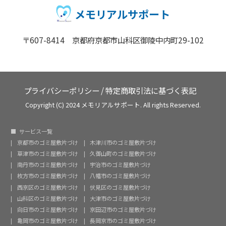
メモリアルサポート
〒607-8414 京都府京都市山科区御陵中内町29-102
プライバシーポリシー
/
特定商取引法に基づく表記
Copyright (C) 2024 メモリアルサポート. All rights Reserved.
サービス一覧
京都市のゴミ屋敷片づけ
木津川市のゴミ屋敷片づけ
草津市のゴミ屋敷片づけ
久御山町のゴミ屋敷片づけ
南丹市のゴミ屋敷片づけ
宇治市のゴミ屋敷片づけ
枚方市のゴミ屋敷片づけ
八幡市のゴミ屋敷片づけ
西京区のゴミ屋敷片づけ
伏見区のゴミ屋敷片づけ
山科区のゴミ屋敷片づけ
大津市のゴミ屋敷片づけ
向日市のゴミ屋敷片づけ
京田辺市のゴミ屋敷片づけ
亀岡市のゴミ屋敷片づけ
長岡京市のゴミ屋敷片づけ