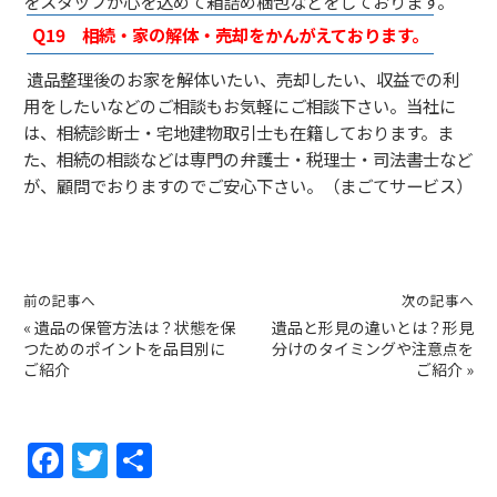
をスタッフが心を込めて箱詰め梱包などをしております。
Q19
相続・家の解体・売却をかんがえております。
遺品整理後のお家を解体いたい、売却したい、収益での利
用をしたいなどのご相談もお気軽にご相談下さい。当社に
は、相続診断士・宅地建物取引士も在籍しております。ま
た、相続の相談などは専門の弁護士・税理士・司法書士など
が、顧問でおりますのでご安心下さい。（まごてサービス）
前の記事へ
次の記事へ
«
遺品の保管方法は？状態を保
遺品と形見の違いとは？形見
つためのポイントを品目別に
分けのタイミングや注意点を
ご紹介
ご紹介
»
F
T
共
a
w
有