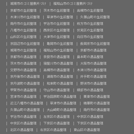
城陽市のゴミ屋敷片づけ
福知山市のゴミ屋敷片づけ
京都市の生前整理
茨木市の生前整理
高槻市の生前整理
木津川市の生前整理
草津市の生前整理
久御山町の生前整理
南丹市の生前整理
宇治市の生前整理
枚方市の生前整理
八幡市の生前整理
西京区の生前整理
伏見区の生前整理
山科区の生前整理
大津市の生前整理
向日市の生前整理
京田辺市の生前整理
亀岡市の生前整理
長岡京市の生前整理
城陽市の生前整理
福知山市の生前整理
京都市の遺品整理
京都市の遺品整理
奈良市の遺品整理
島本町の遺品整理
茨木市の遺品整理
寝屋川市の遺品整理
大阪市の遺品整理
交野市の遺品整理
高槻市の遺品整理
木津川市の遺品整理
京丹後市の遺品整理
湖南市の遺品整理
井手町の遺品整理
京丹波町の遺品整理
和束町の遺品整理
野洲市の遺品整理
甲賀市の遺品整理
守山市の遺品整理
綾部市の遺品整理
宮津市の遺品整理
宇治田原町の遺品整理
栗東市の遺品整理
近江八幡市の遺品整理
草津市の遺品整理
精華町の遺品整理
久御山町の遺品整理
大山崎町の遺品整理
南丹市の遺品整理
宇治市の遺品整理
左京区の遺品整理
中京区の遺品整理
中京区の遺品整理
下京区の遺品整理
下京区の遺品整理
北区の遺品整理
右京区の遺品整理
東山区の遺品整理