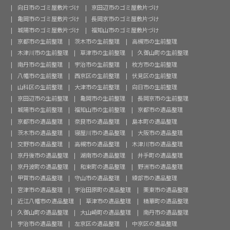
向日市のゴミ屋敷片づけ
京田辺市のゴミ屋敷片づけ
亀岡市のゴミ屋敷片づけ
長岡京市のゴミ屋敷片づけ
城陽市のゴミ屋敷片づけ
福知山市のゴミ屋敷片づけ
京都市の生前整理
茨木市の生前整理
高槻市の生前整理
木津川市の生前整理
草津市の生前整理
久御山町の生前整理
南丹市の生前整理
宇治市の生前整理
枚方市の生前整理
八幡市の生前整理
西京区の生前整理
伏見区の生前整理
山科区の生前整理
大津市の生前整理
向日市の生前整理
京田辺市の生前整理
亀岡市の生前整理
長岡京市の生前整理
城陽市の生前整理
福知山市の生前整理
京都市の遺品整理
京都市の遺品整理
奈良市の遺品整理
島本町の遺品整理
茨木市の遺品整理
寝屋川市の遺品整理
大阪市の遺品整理
交野市の遺品整理
高槻市の遺品整理
木津川市の遺品整理
京丹後市の遺品整理
湖南市の遺品整理
井手町の遺品整理
京丹波町の遺品整理
和束町の遺品整理
野洲市の遺品整理
甲賀市の遺品整理
守山市の遺品整理
綾部市の遺品整理
宮津市の遺品整理
宇治田原町の遺品整理
栗東市の遺品整理
近江八幡市の遺品整理
草津市の遺品整理
精華町の遺品整理
久御山町の遺品整理
大山崎町の遺品整理
南丹市の遺品整理
宇治市の遺品整理
左京区の遺品整理
中京区の遺品整理