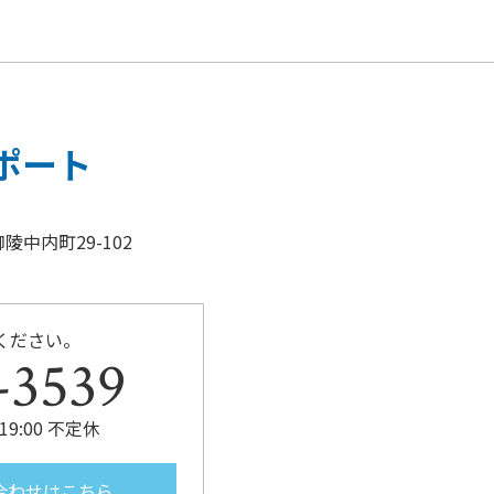
b
o
o
k
ポート
陵中内町29-102
ください。
-3539
19:00 不定休
合わせはこちら