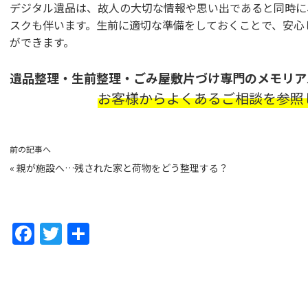
デジタル遺品は、故人の大切な情報や思い出であると同時に
スクも伴います。生前に適切な準備をしておくことで、安心
ができます。
遺品整理・生前整理・ごみ屋敷片づけ専門のメモリア
お客様からよくあるご相談を参照
前の記事へ
«
親が施設へ…残された家と荷物をどう整理する？
F
T
共
a
w
有
c
itt
e
er