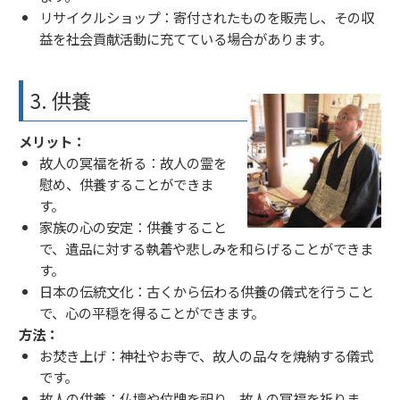
リサイクルショップ：寄付されたものを販売し、その収
益を社会貢献活動に充てている場合があります。
3. 供養
メリット：
故人の冥福を祈る：故人の霊を
慰め、供養することができま
す。
家族の心の安定：供養すること
で、遺品に対する執着や悲しみを和らげることができま
す。
日本の伝統文化：古くから伝わる供養の儀式を行うこと
で、心の平穏を得ることができます。
方法：
お焚き上げ：神社やお寺で、故人の品々を焼納する儀式
です。
故人の供養：仏壇や位牌を祀り、故人の冥福を祈りま