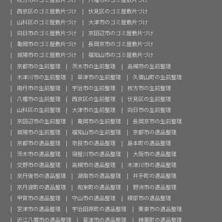
西京区のゴミ屋敷片づけ
伏見区のゴミ屋敷片づけ
山科区のゴミ屋敷片づけ
大津市のゴミ屋敷片づけ
向日市のゴミ屋敷片づけ
京田辺市のゴミ屋敷片づけ
亀岡市のゴミ屋敷片づけ
長岡京市のゴミ屋敷片づけ
城陽市のゴミ屋敷片づけ
福知山市のゴミ屋敷片づけ
京都市の生前整理
茨木市の生前整理
高槻市の生前整理
木津川市の生前整理
草津市の生前整理
久御山町の生前整理
南丹市の生前整理
宇治市の生前整理
枚方市の生前整理
八幡市の生前整理
西京区の生前整理
伏見区の生前整理
山科区の生前整理
大津市の生前整理
向日市の生前整理
京田辺市の生前整理
亀岡市の生前整理
長岡京市の生前整理
城陽市の生前整理
福知山市の生前整理
京都市の遺品整理
京都市の遺品整理
奈良市の遺品整理
島本町の遺品整理
茨木市の遺品整理
寝屋川市の遺品整理
大阪市の遺品整理
交野市の遺品整理
高槻市の遺品整理
木津川市の遺品整理
京丹後市の遺品整理
湖南市の遺品整理
井手町の遺品整理
京丹波町の遺品整理
和束町の遺品整理
野洲市の遺品整理
甲賀市の遺品整理
守山市の遺品整理
綾部市の遺品整理
宮津市の遺品整理
宇治田原町の遺品整理
栗東市の遺品整理
近江八幡市の遺品整理
草津市の遺品整理
精華町の遺品整理