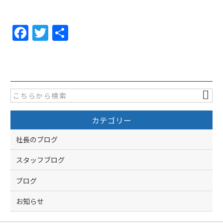
F
T
共
a
w
有
c
itt
e
er
b
o
カテゴリー
o
k
社長のブログ
スタッフブログ
ブログ
お知らせ