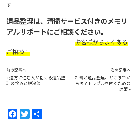
す。
遺品整理は、清掃サービス付きのメモリ
アルサポートにご相談ください。
お客様からよくある
ご相談！
前の記事へ
次の記事へ
«
遠方に住む人が抱える遺品整
相続と遺品整理、どこまでが
理の悩みと解決策
合法？トラブルを防ぐための
対策
»
F
T
共
a
w
有
c
itt