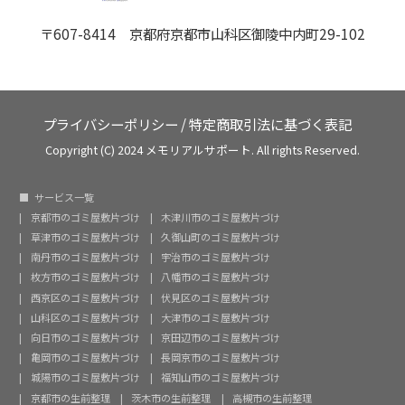
〒607-8414 京都府京都市山科区御陵中内町29-102
プライバシーポリシー
/
特定商取引法に基づく表記
Copyright (C) 2024 メモリアルサポート. All rights Reserved.
サービス一覧
京都市のゴミ屋敷片づけ
木津川市のゴミ屋敷片づけ
草津市のゴミ屋敷片づけ
久御山町のゴミ屋敷片づけ
南丹市のゴミ屋敷片づけ
宇治市のゴミ屋敷片づけ
枚方市のゴミ屋敷片づけ
八幡市のゴミ屋敷片づけ
西京区のゴミ屋敷片づけ
伏見区のゴミ屋敷片づけ
山科区のゴミ屋敷片づけ
大津市のゴミ屋敷片づけ
向日市のゴミ屋敷片づけ
京田辺市のゴミ屋敷片づけ
亀岡市のゴミ屋敷片づけ
長岡京市のゴミ屋敷片づけ
城陽市のゴミ屋敷片づけ
福知山市のゴミ屋敷片づけ
京都市の生前整理
茨木市の生前整理
高槻市の生前整理