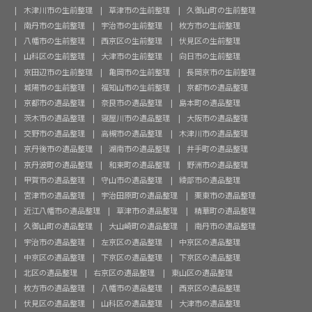
木津川市の生前整理
草津市の生前整理
久御山町の生前整理
南丹市の生前整理
宇治市の生前整理
枚方市の生前整理
八幡市の生前整理
西京区の生前整理
伏見区の生前整理
山科区の生前整理
大津市の生前整理
向日市の生前整理
京田辺市の生前整理
亀岡市の生前整理
長岡京市の生前整理
城陽市の生前整理
福知山市の生前整理
京都市の遺品整理
京都市の遺品整理
奈良市の遺品整理
島本町の遺品整理
茨木市の遺品整理
寝屋川市の遺品整理
大阪市の遺品整理
交野市の遺品整理
高槻市の遺品整理
木津川市の遺品整理
京丹後市の遺品整理
湖南市の遺品整理
井手町の遺品整理
京丹波町の遺品整理
和束町の遺品整理
野洲市の遺品整理
甲賀市の遺品整理
守山市の遺品整理
綾部市の遺品整理
宮津市の遺品整理
宇治田原町の遺品整理
栗東市の遺品整理
近江八幡市の遺品整理
草津市の遺品整理
精華町の遺品整理
久御山町の遺品整理
大山崎町の遺品整理
南丹市の遺品整理
宇治市の遺品整理
左京区の遺品整理
中京区の遺品整理
中京区の遺品整理
下京区の遺品整理
下京区の遺品整理
北区の遺品整理
右京区の遺品整理
東山区の遺品整理
枚方市の遺品整理
八幡市の遺品整理
西京区の遺品整理
伏見区の遺品整理
山科区の遺品整理
大津市の遺品整理