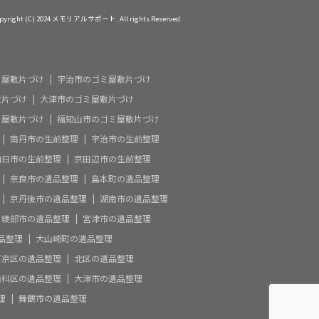
pyright (C) 2024 メモリアルサポート. All rights Reserved.
ミ屋敷片づけ
宇治市のゴミ屋敷片づけ
敷片づけ
大津市のゴミ屋敷片づけ
ミ屋敷片づけ
福知山市のゴミ屋敷片づけ
南丹市の生前整理
宇治市の生前整理
向日市の生前整理
京田辺市の生前整理
奈良市の遺品整理
島本町の遺品整理
京丹後市の遺品整理
湖南市の遺品整理
綾部市の遺品整理
宮津市の遺品整理
品整理
大山崎町の遺品整理
下京区の遺品整理
北区の遺品整理
山科区の遺品整理
大津市の遺品整理
理
舞鶴市の遺品整理