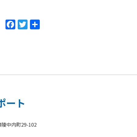
F
T
共
a
w
有
c
itt
e
er
b
o
o
k
ポート
陵中内町29-102