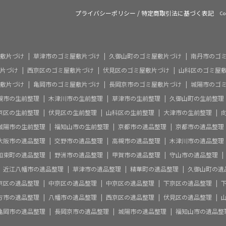
プライバシーポリシー
/
特定商取引法に基づく表記
Co
敷片づけ
草津市のゴミ屋敷片づけ
久御山町のゴミ屋敷片づけ
南丹市のゴ
片づけ
西京区のゴミ屋敷片づけ
伏見区のゴミ屋敷片づけ
山科区のゴミ屋
敷片づけ
亀岡市のゴミ屋敷片づけ
長岡京市のゴミ屋敷片づけ
城陽市のゴ
槻市の生前整理
木津川市の生前整理
草津市の生前整理
久御山町の生前整理
京区の生前整理
伏見区の生前整理
山科区の生前整理
大津市の生前整理
城陽市の生前整理
福知山市の生前整理
京都市の遺品整理
京都市の遺品整理
大阪市の遺品整理
交野市の遺品整理
高槻市の遺品整理
木津川市の遺品整理
和束町の遺品整理
野洲市の遺品整理
甲賀市の遺品整理
守山市の遺品整理
近江八幡市の遺品整理
草津市の遺品整理
精華町の遺品整理
久御山町の遺
京区の遺品整理
中京区の遺品整理
中京区の遺品整理
下京区の遺品整理
方市の遺品整理
八幡市の遺品整理
西京区の遺品整理
伏見区の遺品整理
亀岡市の遺品整理
長岡京市の遺品整理
城陽市の遺品整理
福知山市の遺品整