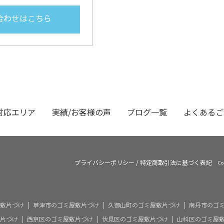
合わせはこちら
対応エリア
実績/お客様の声
ブログ一覧
よくあるご
プライバシーポリシー
/
特定商取引法に基づく表記
Co
敷片づけ
草津市のゴミ屋敷片づけ
久御山町のゴミ屋敷片づけ
南丹市のゴ
片づけ
西京区のゴミ屋敷片づけ
伏見区のゴミ屋敷片づけ
山科区のゴミ屋