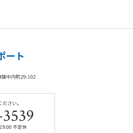
e
er
b
o
o
k
ポート
陵中内町29-102
ください。
-3539
19:00 不定休