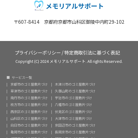
メモリアルサポート
〒607-8414 京都府京都市山科区御陵中内町29-102
プライバシーポリシー
/
特定商取引法に基づく表記
Copyright (C) 2024 メモリアルサポート. All rights Reserved.
サービス一覧
京都市のゴミ屋敷片づけ
木津川市のゴミ屋敷片づけ
草津市のゴミ屋敷片づけ
久御山町のゴミ屋敷片づけ
南丹市のゴミ屋敷片づけ
宇治市のゴミ屋敷片づけ
枚方市のゴミ屋敷片づけ
八幡市のゴミ屋敷片づけ
西京区のゴミ屋敷片づけ
伏見区のゴミ屋敷片づけ
山科区のゴミ屋敷片づけ
大津市のゴミ屋敷片づけ
向日市のゴミ屋敷片づけ
京田辺市のゴミ屋敷片づけ
亀岡市のゴミ屋敷片づけ
長岡京市のゴミ屋敷片づけ