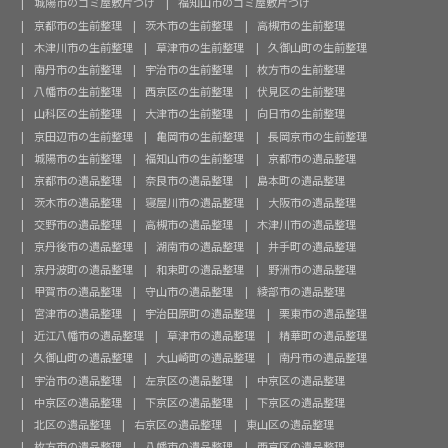
城陽市のゴミ屋敷片づけ
福知山市のゴミ屋敷片づけ
京都市の生前整理
茨木市の生前整理
高槻市の生前整理
木津川市の生前整理
草津市の生前整理
久御山町の生前整理
南丹市の生前整理
宇治市の生前整理
枚方市の生前整理
八幡市の生前整理
西京区の生前整理
伏見区の生前整理
山科区の生前整理
大津市の生前整理
向日市の生前整理
京田辺市の生前整理
亀岡市の生前整理
長岡京市の生前整理
城陽市の生前整理
福知山市の生前整理
京都市の遺品整理
京都市の遺品整理
奈良市の遺品整理
島本町の遺品整理
茨木市の遺品整理
寝屋川市の遺品整理
大阪市の遺品整理
交野市の遺品整理
高槻市の遺品整理
木津川市の遺品整理
京丹後市の遺品整理
湖南市の遺品整理
井手町の遺品整理
京丹波町の遺品整理
和束町の遺品整理
野洲市の遺品整理
甲賀市の遺品整理
守山市の遺品整理
綾部市の遺品整理
宮津市の遺品整理
宇治田原町の遺品整理
栗東市の遺品整理
近江八幡市の遺品整理
草津市の遺品整理
精華町の遺品整理
久御山町の遺品整理
大山崎町の遺品整理
南丹市の遺品整理
宇治市の遺品整理
左京区の遺品整理
中京区の遺品整理
中京区の遺品整理
下京区の遺品整理
下京区の遺品整理
北区の遺品整理
右京区の遺品整理
東山区の遺品整理
枚方市の遺品整理
八幡市の遺品整理
西京区の遺品整理