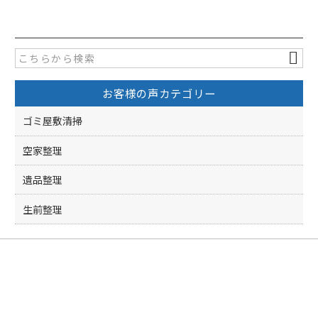
c
itt
e
er
b
o
お客様の声カテゴリー
o
k
ゴミ屋敷清掃
空家整理
遺品整理
生前整理