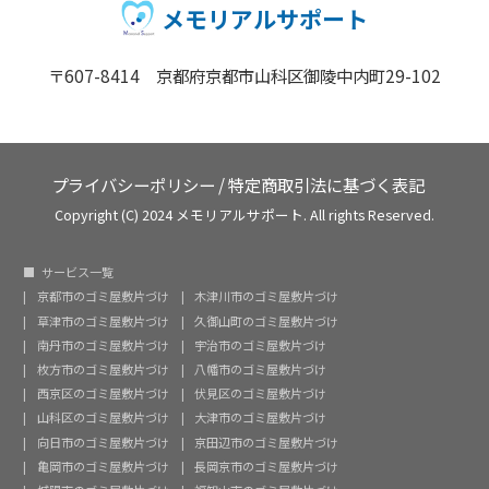
メモリアルサポート
〒607-8414 京都府京都市山科区御陵中内町29-102
プライバシーポリシー
/
特定商取引法に基づく表記
Copyright (C) 2024 メモリアルサポート. All rights Reserved.
サービス一覧
京都市のゴミ屋敷片づけ
木津川市のゴミ屋敷片づけ
草津市のゴミ屋敷片づけ
久御山町のゴミ屋敷片づけ
南丹市のゴミ屋敷片づけ
宇治市のゴミ屋敷片づけ
枚方市のゴミ屋敷片づけ
八幡市のゴミ屋敷片づけ
西京区のゴミ屋敷片づけ
伏見区のゴミ屋敷片づけ
山科区のゴミ屋敷片づけ
大津市のゴミ屋敷片づけ
向日市のゴミ屋敷片づけ
京田辺市のゴミ屋敷片づけ
亀岡市のゴミ屋敷片づけ
長岡京市のゴミ屋敷片づけ