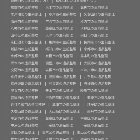
城陽市のゴミ屋敷片づけ
福知山市のゴミ屋敷片づけ
京都市の生前整理
茨木市の生前整理
高槻市の生前整理
木津川市の生前整理
草津市の生前整理
久御山町の生前整理
南丹市の生前整理
宇治市の生前整理
枚方市の生前整理
八幡市の生前整理
西京区の生前整理
伏見区の生前整理
山科区の生前整理
大津市の生前整理
向日市の生前整理
京田辺市の生前整理
亀岡市の生前整理
長岡京市の生前整理
城陽市の生前整理
福知山市の生前整理
京都市の遺品整理
京都市の遺品整理
奈良市の遺品整理
島本町の遺品整理
茨木市の遺品整理
寝屋川市の遺品整理
大阪市の遺品整理
交野市の遺品整理
高槻市の遺品整理
木津川市の遺品整理
京丹後市の遺品整理
湖南市の遺品整理
井手町の遺品整理
京丹波町の遺品整理
和束町の遺品整理
野洲市の遺品整理
甲賀市の遺品整理
守山市の遺品整理
綾部市の遺品整理
宮津市の遺品整理
宇治田原町の遺品整理
栗東市の遺品整理
近江八幡市の遺品整理
草津市の遺品整理
精華町の遺品整理
久御山町の遺品整理
大山崎町の遺品整理
南丹市の遺品整理
宇治市の遺品整理
左京区の遺品整理
中京区の遺品整理
中京区の遺品整理
下京区の遺品整理
下京区の遺品整理
北区の遺品整理
右京区の遺品整理
東山区の遺品整理
枚方市の遺品整理
八幡市の遺品整理
西京区の遺品整理