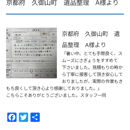
京都府 久御山町 遺品整理 A様より
京都府 久御山町 遺
品整理 A様より
「暑い中、とても手際良く、ス
ムーズにさぎょうをすすめて
下さいました。見積もりの時か
ら丁寧に接客して頂き安心して
おりましたが、実際の作業もき
もち良くして頂き心より感謝しておりました。」
こちらこそありがとうございました。スタッフ一同
F
T
共
a
w
有